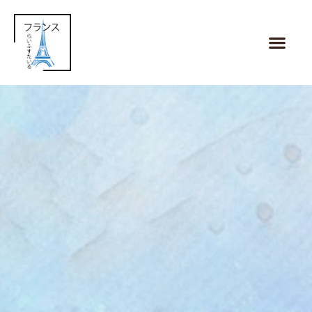
内
容
メ
を
ニ
ス
ュ
キ
ー
ッ
プ