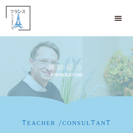
内
容
メ
を
ニ
ス
ュ
キ
ー
ッ
プ
講師紹介
Introduction
TEACHER /CONSULTANT