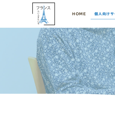
内
容
HOME
個人向けサ
を
ス
キ
ッ
プ